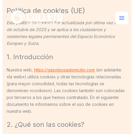
Ir
Consent
Consent
Consent
Consent
Consent
Consent
Consent
Consent
Consent
Consent
Preferenc
Estadístic
Marketing
Mai
Política de cookies (UE)
al
to
to
to
to
to
to
to
to
to
to
Men
contenido
service
service
service
service
service
service
service
service
service
service
Esta política de cookies fue actualizada por última vez el 8
wordpress
elementor
google-
gdpr-
wordfence
complianz
google-
google-
facebook
varios
de octubre de 2025 y se aplica a los ciudadanos y
analytics
cookie-
fonts
maps
residentes legales permanentes del Espacio Económico
consent
Europeo y Suiza.
1. Introducción
Nuestra web,
https://gasoleosadomicilio.com
(en adelante:
«la web») utiliza cookies y otras tecnologías relacionadas
(para mayor comodidad, todas las tecnologías se
denominan «cookies»). Las cookies también son colocadas
por terceros a los que hemos contratado. En el siguiente
documento te informamos sobre el uso de cookies en
nuestra web.
2. ¿Qué son las cookies?