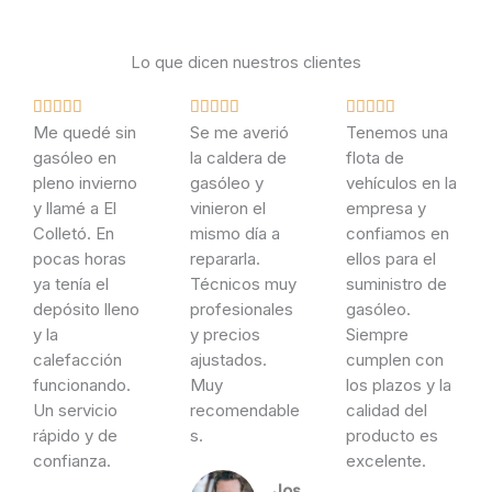
Lo que dicen nuestros clientes
V
V
V















Me quedé sin
a
Se me averió
a
Tenemos una
a
gasóleo en
l
la caldera de
l
flota de
l
pleno invierno
o
gasóleo y
o
vehículos en la
o
y llamé a El
r
vinieron el
r
empresa y
r
Colletó. En
a
mismo día a
a
confiamos en
a
pocas horas
d
repararla.
d
ellos para el
d
ya tenía el
o
Técnicos muy
o
suministro de
o
depósito lleno
c
profesionales
c
gasóleo.
c
y la
o
y precios
o
Siempre
o
calefacción
n
ajustados.
n
cumplen con
n
funcionando.
5
Muy
5
los plazos y la
5
Un servicio
d
recomendable
d
calidad del
d
rápido y de
e
s.
e
producto es
e
confianza.
5
5
excelente.
5
José