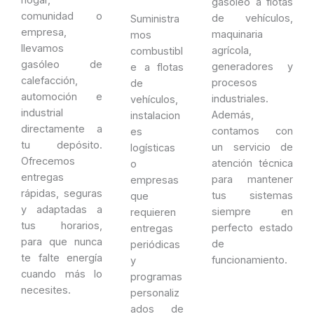
hogar,
gasóleo a flotas
comunidad o
de vehículos,
Suministra
empresa,
maquinaria
mos
llevamos
agrícola,
combustibl
gasóleo de
generadores y
e a flotas
calefacción,
procesos
de
automoción e
industriales.
vehículos,
industrial
Además,
instalacion
directamente a
contamos con
es
tu depósito.
un servicio de
logísticas
Ofrecemos
atención técnica
o
entregas
para mantener
empresas
rápidas, seguras
tus sistemas
que
y adaptadas a
siempre en
requieren
tus horarios,
perfecto estado
entregas
para que nunca
de
periódicas
te falte energía
funcionamiento.
y
cuando más lo
programas
necesites.
personaliz
ados de